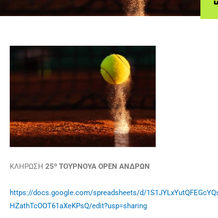
ο
ΚΛΗΡΩΣΗ
25
ΤΟΥΡΝΟΥΑ
OPEN
ΑΝΔΡΩΝ
https://docs.google.com/spreadsheets/d/1S1JYLxYutQFEGcYQsj
HZathTcOOT61aXeKPsQ/edit?usp=sharing