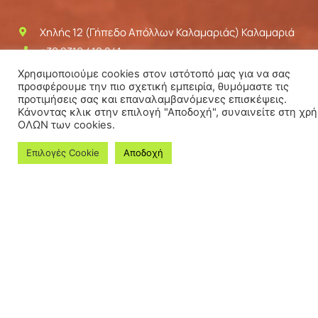
Χηλής 12 (Γήπεδο Απόλλων Καλαμαριάς) Καλαμαριά
+30 2310 410 841
kalamariatennisclub@gmail.com
Χρησιμοποιούμε cookies στον ιστότοπό μας για να σας
προσφέρουμε την πιο σχετική εμπειρία, θυμόμαστε τις
προτιμήσεις σας και επαναλαμβανόμενες επισκέψεις.
Κάνοντας κλικ στην επιλογή "Αποδοχή", συναινείτε στη χρ
ΜΕΝΟΎ
ΟΛΩΝ των cookies.
Επιλογές Cookie
Αποδοχή
Εγκαταστάσεις
Αγωνιστική - Ακαδημίες
Videos
Τουρνουά
Νέα
Επικοινωνία
ΧΡΉΣΙΜΟΙ ΣΎΝΔΕΣΜΟΙ