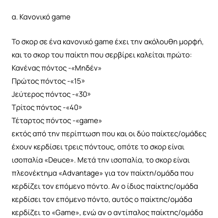
α. Κανονικό game
Το σκορ σε ένα κανονικό game έχει την ακόλουθη μορφή,
και το σκορ του παίκτη που σερβίρει καλείται πρώτο:
Κανένας πόντος -«Μηδέν»
Πρώτος πόντος -«15»
Jεύτερος πόντος -«30»
Τρίτος πόντος -«40»
Τέταρτος πόντος -«game»
εκτός από την περίπτωση που και οι δύο παίκτες/ομάδες
έχουν κερδίσει τρεις πόντους, οπότε το σκορ είναι
ισοπαλία «Deuce». Μετά την ισοπαλία, το σκορ είναι
πλεονέκτημα «Advantage» για τον παίκτη/ομάδα που
κερδίζει τον επόμενο πόντο. Αν ο ίδιος παίκτης/ομάδα
κερδίσει τον επόμενο πόντο, αυτός ο παίκτης/ομάδα
κερδίζει το «Game», ενώ αν ο αντίπαλος παίκτης/ομάδα