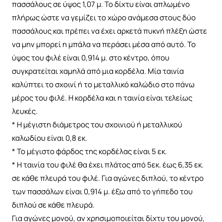
πασσάλους σε ύψος 1,07 μ. Το δίχτυ είναι απλωμένο
πλήρως ώστε να γεμίζει το χώρο ανάμεσα στους δύο
πασσάλους και πρέπει να έχει αρκετά πυκνή πλέξη ώστε
να μην μπορεί η μπάλα να περάσει μέσα από αυτό. Το
ύψος του φιλέ είναι 0,914 μ. στο κέντρο, όπου
συγκρατείται χαμηλά από μια κορδέλα. Μία ταινία
καλύπτει το σχοινί ή το μεταλλικό καλώδιο στο πάνω
μέρος του φιλέ. Η κορδέλα και η ταινία είναι τελείως
λευκές.
* Η μέγιστη διάμετρος του σχοινιού ή μεταλλικού
καλωδίου είναι 0,8 εκ.
* Το μέγιστο φάρδος της κορδέλας είναι 5 εκ.
* Η ταινία του φιλέ θα έχει πλάτος από 5εκ. έως 6,35 εκ.
σε κάθε πλευρά του φιλέ. Για αγώνες διπλού, το κέντρο
των πασσάλων είναι 0,914 μ. έξω από το γήπεδο του
διπλού σε κάθε πλευρά.
Για αγώνες μονού, αν χρησιμοποιείται δίχτυ του μονού,