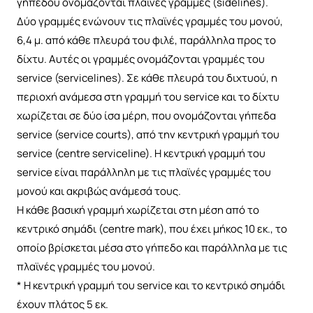
γηπέδου ονομάζονται πλαϊνές γραμμές (sidelines).
Δύο γραμμές ενώνουν τις πλαϊνές γραμμές του μονού,
6,4 μ. από κάθε πλευρά του φιλέ, παράλληλα προς το
δίχτυ. Αυτές οι γραμμές ονομάζονται γραμμές του
service (servicelines). Σε κάθε πλευρά του διχτυού, η
περιοχή ανάμεσα στη γραμμή του service και το δίχτυ
χωρίζεται σε δύο ίσα μέρη, που ονομάζονται γήπεδα
service (service courts), από την κεντρική γραμμή του
service (centre serviceline). H κεντρική γραμμή του
service είναι παράλληλη με τις πλαϊνές γραμμές του
μονού και ακριβώς ανάμεσά τους.
Η κάθε βασική γραμμή χωρίζεται στη μέση από το
κεντρικό σημάδι (centre mark), που έχει μήκος 10 εκ., το
οποίο βρίσκεται μέσα στο γήπεδο και παράλληλα με τις
πλαϊνές γραμμές του μονού.
* Η κεντρική γραμμή του service και το κεντρικό σημάδι
έχουν πλάτος 5 εκ.