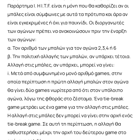
Παράρτημα Ι. Η I.T.F. είναι η μόνη που θα καθορίζει αν οι
μπάλες είναι σύμφωνες με αυτά τα πρότυπα και άρα αν
είναι εγκεκριμένες ή όχι για παιχνίδι. Οι διοργανωτές
των αγώνων πρέπει να ανακοινώσουν πριν την έναρξη
των αγώνων:
α. Τον αριθμό των μπαλών για τον αγώνα 2,3,4 ή 6
β. Την πολιτική αλλαγής των μπαλών, αν υπάρχει τέτοια.
Αλλαγή στις μπάλες, αν υπάρχει, μπορεί να γίνει:
i. Μετά από συμφωνημένο μονό αριθμό games, στην
οποία περίπτωση η πρώτη αλλαγή μπαλών στον αγώνα
θα γίνει δύο games νωρίτερα από ότι στον υπόλοιπο
αγώνα, λόγω της φθοράς στο ζέσταμα. Ένα tie-break
game μετράει ως ένα game για την αλλαγή στις μπάλες.
Η αλλαγή στις μπάλες δεν μπορεί να γίνει στην αρχή ενός
tie-break game. Σε αυτή τη περίπτωση, η αλλαγή θα
καθυστερήσει μέχρι την αρχή του δεύτερου game στο