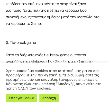
κερδίσει τον επόμενο πόντο το σκορ είναι ξανά
ισοπαλία. Ένας παίκτης πρέπει να κερδίσει δύο
συνεχόμενους πόντους αμέσως μετά την ισοπαλία, για
να κερδίσει το Game.
β. Tie-break game
Κατά τη διάρκεια ενός tie-break game οι πόντοι
ονομάζονται «Μηδέν», «1», «2», «3», κ.ο.κ. Ο πρώτος
παίκτης/ομάδα που θα κερδίσει επτά(7)πόντους
Χρησιμοποιούμε cookies στον ιστότοπό μας για να σας
κερδίζει το «Game» και το «Set», υπό την προϋπόθεση
προσφέρουμε την πιο σχετική εμπειρία, θυμόμαστε τις
προτιμήσεις σας και επαναλαμβανόμενες επισκέψεις.
ότι υπάρχει διαφορά δύο πόντων από τον αντίπαλό του.
Κάνοντας κλικ στην επιλογή "Αποδοχή", συναινείτε στη
Αν είναι αναγκαίο, το tie-break game συνεχίζεται μέχρι
χρήση ΟΛΩΝ των cookies.
να επιτευχθεί αυτή η διαφορά. Ο παίκτης του οποίου
Επιλογές Cookie
Αποδοχή
είναι η σειρά να σερβίρει, θα σερβίρει τον πρώτο πόντο
του tie-break game. Στους επόμενους δύο πόντους θα