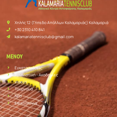
Χηλής 12 (Γήπεδο Απόλλων Καλαμαριάς) Καλαμαριά
+30 2310 410 841
kalamariatennisclub@gmail.com
ΜΕΝΟΎ
Εγκαταστάσεις
Αγωνιστική - Ακαδημίες
Videos
Τουρνουά
Νέα
Επικοινωνία