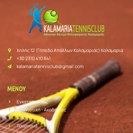
Χηλής 12 (Γήπεδο Απόλλων Καλαμαριάς) Καλαμαριά
+30 2310 410 841
kalamariatennisclub@gmail.com
ΜΕΝΟΎ
Εγκαταστάσεις
Αγωνιστική - Ακαδημίες
Videos
Τουρνουά