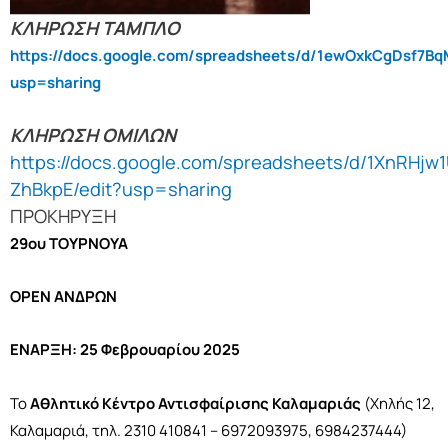
ΚΛΗΡΩΣΗ ΤΑΜΠΛΟ
https://docs.google.com/spreadsheets/d/1ewOxkCgDsf7
usp=sharing
ΚΛΗΡΩΣΗ ΟΜΙΛΩΝ
https://docs.google.com/spreadsheets/d/1XnRH
ZhBkpE/edit?usp=sharing
ΠΡΟΚΗΡΥΞΗ
29ου ΤΟΥΡΝΟΥΑ
OPEN
ΑΝΔΡΩΝ
ΕΝΑΡΞΗ: 25 Φεβρουαρίου 2025
To
Αθλητικό Κέντρο Αντισφαίρισης Καλαμαριάς
(Χηλής 12,
Καλαμαριά, τηλ. 2310 410841 – 6972093975, 6984237444)