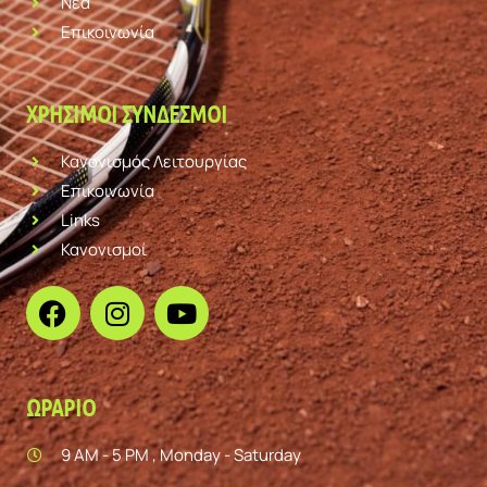
Νέα
Επικοινωνία
ΧΡΉΣΙΜΟΙ ΣΎΝΔΕΣΜΟΙ
Κανονισμός Λειτουργίας
Επικοινωνία
Links
Κανονισμοί
ΩΡΆΡΙΟ
9 AM - 5 PM , Monday - Saturday