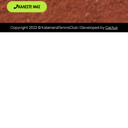
ΚΑΛΈΣΤΕ ΜΑΣ
Copyright 2022 © KalamariaTennisClub | Developed by
Cactus