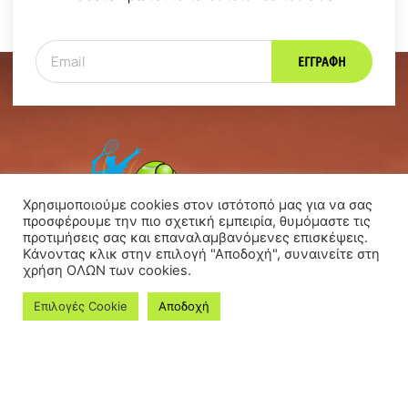
ΕΓΓΡΑΦΉ
Χρησιμοποιούμε cookies στον ιστότοπό μας για να σας
προσφέρουμε την πιο σχετική εμπειρία, θυμόμαστε τις
προτιμήσεις σας και επαναλαμβανόμενες επισκέψεις.
Κάνοντας κλικ στην επιλογή "Αποδοχή", συναινείτε στη
χρήση ΟΛΩΝ των cookies.
Χηλής 12 (Γήπεδο Απόλλων Καλαμαριάς) Καλαμαριά
Επιλογές Cookie
Αποδοχή
+30 2310 410 841
kalamariatennisclub@gmail.com
ΜΕΝΟΎ